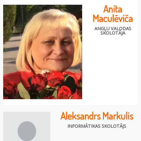
Anita
Maculēviča
ANGĻU VALODAS
SKOLOTĀJA
Aleksandrs Markulis
INFORMĀTIKAS SKOLOTĀJS