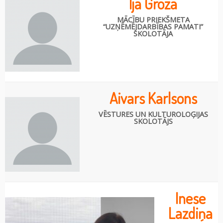
Ija Groza
MĀCĪBU PRIEKŠMETA
“UZŅĒMĒJDARBĪBAS PAMATI”
SKOLOTĀJA
Aivars Karlsons
VĒSTURES UN KULTUROLOĢIJAS
SKOLOTĀJS
Inese
Lazdiņa