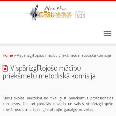
Skip
to
content
Home
»
Vispārizglītojošo mācību priekšmetu metodiskā komisija
Vispārizglītojošo mācību
priekšmetu metodiskā komisija
Mūsu skolas audzēkņi ne tikai gūst panākumus profesionālos
konkursos, bet arī piedalās novada un valsts vispārizglītojošo
priekšmetu olimpiādes, gūstot tajās godalgotas vietas.