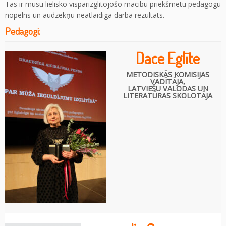
Tas ir mūsu lielisko vispārizglītojošo mācību priekšmetu pedagogu
nopelns un audzēkņu neatlaidīga darba rezultāts.
Pedagogi:
Dace Eglīte
METODISKĀS KOMISIJAS
VADĪTĀJA,
LATVIEŠU VALODAS UN
LITERATŪRAS SKOLOTĀJA