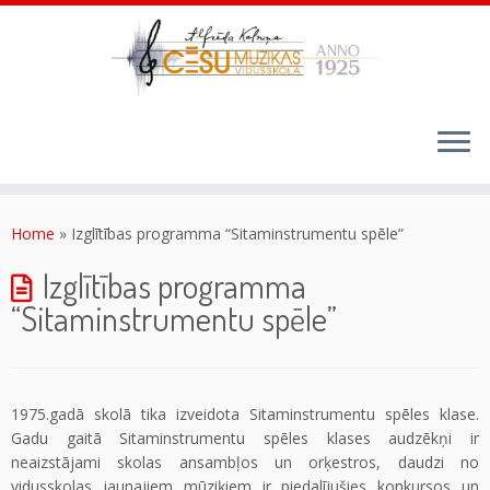
Skip
to
content
Home
»
Izglītības programma “Sitaminstrumentu spēle”
Izglītības programma
“Sitaminstrumentu spēle”
1975.gadā skolā tika izveidota Sitaminstrumentu spēles klase.
Gadu gaitā Sitaminstrumentu spēles klases audzēkņi ir
neaizstājami skolas ansambļos un orķestros, daudzi no
vidusskolas jaunajiem mūziķiem ir piedalījušies konkursos un