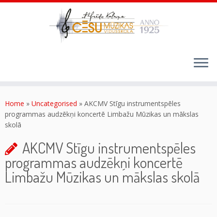
Skip
to
content
Home
»
Uncategorised
»
AKCMV Stīgu instrumentspēles
programmas audzēkņi koncertē Limbažu Mūzikas un mākslas
skolā
AKCMV Stīgu instrumentspēles
programmas audzēkņi koncertē
Limbažu Mūzikas un mākslas skolā