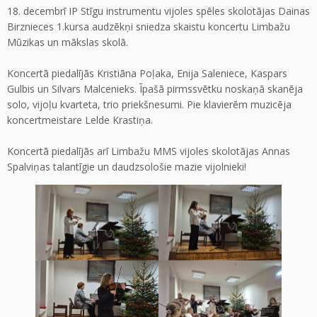
18. decembrī IP Stīgu instrumentu vijoles spēles skolotājas Dainas
Birznieces 1.kursa audzēkņi sniedza skaistu koncertu Limbažu
Mūzikas un mākslas skolā.
Koncertā piedalījās Kristiāna Poļaka, Enija Saleniece, Kaspars
Gulbis un Silvars Malcenieks. Īpašā pirmssvētku noskaņā skanēja
solo, vijoļu kvarteta, trio priekšnesumi. Pie klavierēm muzicēja
koncertmeistare Lelde Krastiņa.
Koncertā piedalījās arī Limbažu MMS vijoles skolotājas Annas
Spalviņas talantīgie un daudzsološie mazie vijolnieki!