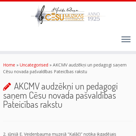
Skip
to
content
Home
»
Uncategorised
»
AKCMV audzēkņi un pedagogi saņem
Cēsu novada pašvaldības Pateicības rakstu
AKCMV audzēkņi un pedagogi
saņem Cēsu novada pašvaldības
Pateicības rakstu
2. jūnijā E. Veidenbauma muzejā “Kalāči” notika ikgadējais