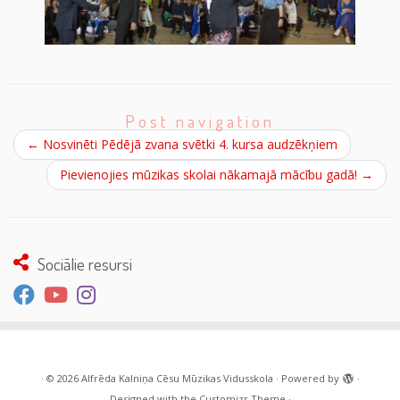
Post navigation
←
Nosvinēti Pēdējā zvana svētki 4. kursa audzēkņiem
Pievienojies mūzikas skolai nākamajā mācību gadā!
→
Sociālie resursi
·
© 2026
Alfrēda Kalniņa Cēsu Mūzikas Vidusskola
·
Powered by
·
Designed with the
Customizr Theme
·