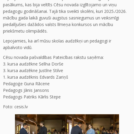
pasākums, kas bija veltīts Cēsu novada izglītojamo un viņu
pedagogu godināšanai. Tajā tika sveikti skolēni, kuri 2025./2026.
mācību gada laikā guvuši augstus sasniegumus un veiksmīgi
piedalījušies dažādos valsts līmeņa konkursos un mācību
priekšmetu olimpiādēs.
Lepojamies, ka arī mūsu skolas audzēkņi un pedagogi ir
apbalvoto vidū.
Cēsu novada pašvaldības Pateicības rakstu saņēma:
3. kursa audzēkne Selīna Dorše
3. kursa audzēkne Justīne Stilve
1. kursa audzēknis Edvards Zariņš
Pedagoģe Guna Rācene
Pedagogs Jānis Jansons
Pedagogs Patriks Kārlis Stepe
Foto: cesis.lv