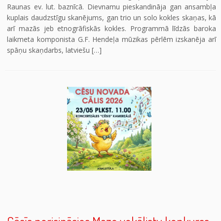
Raunas ev. lut. baznīcā. Dievnamu pieskandināja gan ansambļa
kuplais daudzstīgu skanējums, gan trio un solo kokles skaņas, kā
arī mazās jeb etnogrāfiskās kokles. Programmā līdzās baroka
laikmeta komponista G.F. Hendeļa mūzikas pērlēm izskanēja arī
spāņu skaņdarbs, latviešu […]
Cēsīs norisināsies Mazo vokālistu konkurss