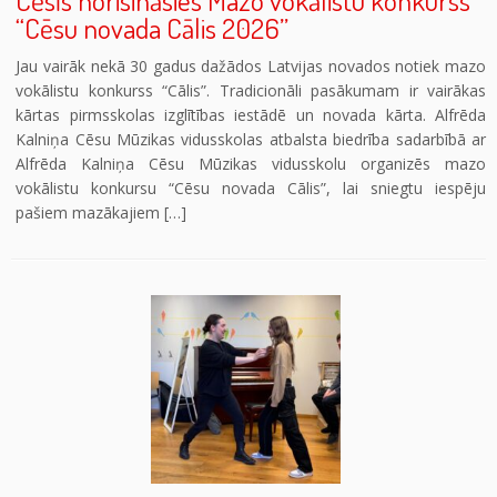
“Cēsu novada Cālis 2026”
Jau vairāk nekā 30 gadus dažādos Latvijas novados notiek mazo
vokālistu konkurss “Cālis”. Tradicionāli pasākumam ir vairākas
kārtas pirmsskolas izglītības iestādē un novada kārta. Alfrēda
Kalniņa Cēsu Mūzikas vidusskolas atbalsta biedrība sadarbībā ar
Alfrēda Kalniņa Cēsu Mūzikas vidusskolu organizēs mazo
vokālistu konkursu “Cēsu novada Cālis”, lai sniegtu iespēju
pašiem mazākajiem […]