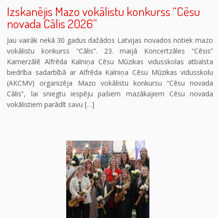
Izskanējis Mazo vokālistu konkurss “Cēsu
novada Cālis 2026”
Jau vairāk nekā 30 gadus dažādos Latvijas novados notiek mazo
vokālistu konkurss “Cālis”. 23. maijā Koncertzāles “Cēsis”
Kamerzālē Alfrēda Kalniņa Cēsu Mūzikas vidusskolas atbalsta
biedrība sadarbībā ar Alfrēda Kalniņa Cēsu Mūzikas vidusskolu
(AKCMV) organizēja Mazo vokālistu konkursu “Cēsu novada
Cālis”, lai sniegtu iespēju pašiem mazākajiem Cēsu novada
vokālistiem parādīt savu […]