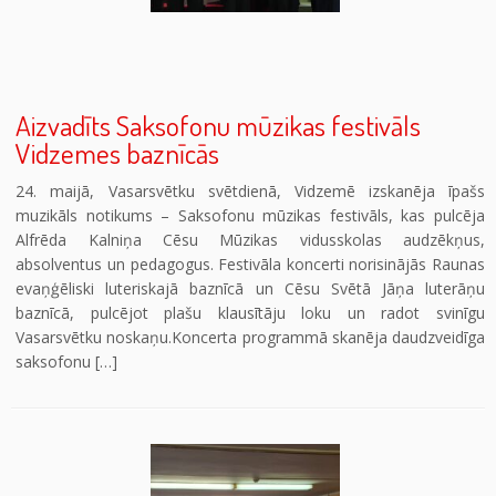
Aizvadīts Saksofonu mūzikas festivāls
Vidzemes baznīcās
24. maijā, Vasarsvētku svētdienā, Vidzemē izskanēja īpašs
muzikāls notikums – Saksofonu mūzikas festivāls, kas pulcēja
Alfrēda Kalniņa Cēsu Mūzikas vidusskolas audzēkņus,
absolventus un pedagogus. Festivāla koncerti norisinājās Raunas
evaņģēliski luteriskajā baznīcā un Cēsu Svētā Jāņa luterāņu
baznīcā, pulcējot plašu klausītāju loku un radot svinīgu
Vasarsvētku noskaņu.Koncerta programmā skanēja daudzveidīga
saksofonu […]