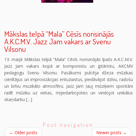
Mākslas telpā “Mala” Cēsīs norisinājās
A.K.C.M.V. Jazz Jam vakars ar Svenu
Vilsonu
13. maijā Mākslas telpā “Mala” Cēsīs norisinājās īpašs A.K.C.M.V.
Jazz Jam vakars kopā ar komponistu un ģitāristu, AKCMV
pedagogu Svenu Vilsonu. Pasākums pulcēja džeza mūzikas
cienītājus un improvizācijas entuziastus, piedāvājot dzīvu, radošu
un brīvu muzikālo atmosfēru. Jazz Jam ļauj mūziķiem spontāni
radīt mūziku uz vietas, mijiedarbojoties un veidojot unikālus
skaņdarbu […]
Post navigation
←
Older posts
Newer posts
→