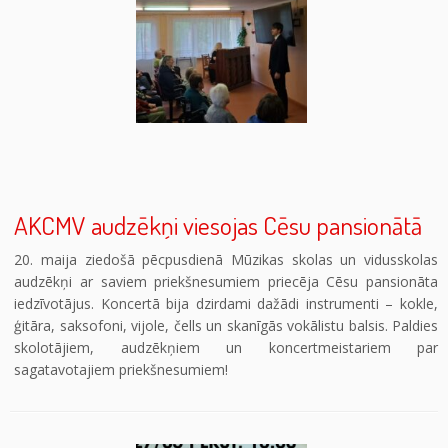
AKCMV audzēkņi viesojas Cēsu pansionātā
20. maija ziedošā pēcpusdienā Mūzikas skolas un vidusskolas
audzēkņi ar saviem priekšnesumiem priecēja Cēsu pansionāta
iedzīvotājus. Koncertā bija dzirdami dažādi instrumenti – kokle,
ģitāra, saksofoni, vijole, čells un skanīgās vokālistu balsis. Paldies
skolotājiem, audzēkņiem un koncertmeistariem par
sagatavotajiem priekšnesumiem!