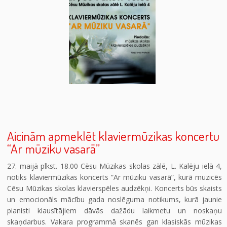
Aicinām apmeklēt klaviermūzikas koncertu
“Ar mūziku vasarā”
27. maijā plkst. 18.00 Cēsu Mūzikas skolas zālē, L. Kalēju ielā 4,
notiks klaviermūzikas koncerts “Ar mūziku vasarā”, kurā muzicēs
Cēsu Mūzikas skolas klavierspēles audzēkņi. Koncerts būs skaists
un emocionāls mācību gada noslēguma notikums, kurā jaunie
pianisti klausītājiem dāvās dažādu laikmetu un noskaņu
skaņdarbus. Vakara programmā skanēs gan klasiskās mūzikas