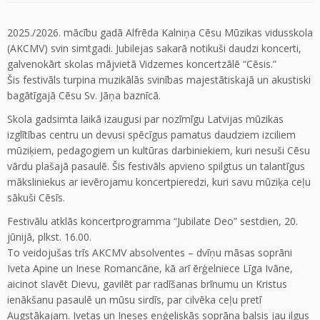
2025./2026. mācību gadā Alfrēda Kalniņa Cēsu Mūzikas vidusskola
(AKCMV) svin simtgadi. Jubilejas sakarā notikuši daudzi koncerti,
galvenokārt skolas mājvietā Vidzemes koncertzālē “Cēsis.”
Šis festivāls turpina muzikālās svinības majestātiskajā un akustiski
bagātīgajā Cēsu Sv. Jāņa baznīcā.
Skola gadsimta laikā izaugusi par nozīmīgu Latvijas mūzikas
izglītības centru un devusi spēcīgus pamatus daudziem izciliem
mūziķiem, pedagogiem un kultūras darbiniekiem, kuri nesuši Cēsu
vārdu plašajā pasaulē. Šis festivāls apvieno spilgtus un talantīgus
māksliniekus ar ievērojamu koncertpieredzi, kuri savu mūziķa ceļu
sākuši Cēsīs.
Festivālu atklās koncertprogramma “Jubilate Deo” sestdien, 20.
jūnijā, plkst. 16.00.
To veidojušas trīs AKCMV absolventes – dvīņu māsas soprāni
Iveta Apine un Inese Romancāne, kā arī ērģelniece Līga Ivāne,
aicinot slavēt Dievu, gavilēt par radīšanas brīnumu un Kristus
ienākšanu pasaulē un mūsu sirdīs, par cilvēka ceļu pretī
Augstākajam. Ivetas un Ineses eņģeliskās soprāna balsis jau ilgus