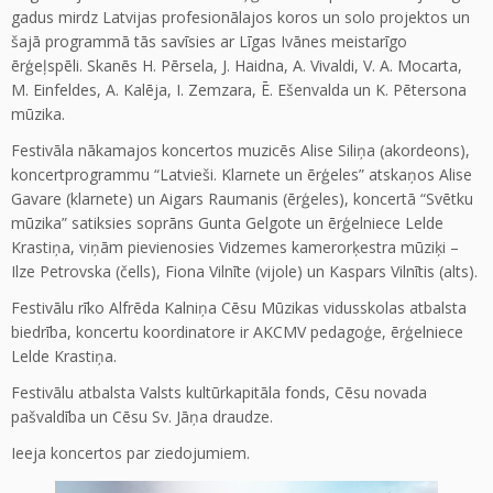
gadus mirdz Latvijas profesionālajos koros un solo projektos un
šajā programmā tās savīsies ar Līgas Ivānes meistarīgo
ērģeļspēli. Skanēs H. Pērsela, J. Haidna, A. Vivaldi, V. A. Mocarta,
M. Einfeldes, A. Kalēja, I. Zemzara, Ē. Ešenvalda un K. Pētersona
mūzika.
Festivāla nākamajos koncertos muzicēs Alise Siliņa (akordeons),
koncertprogrammu “Latvieši. Klarnete un ērģeles” atskaņos Alise
Gavare (klarnete) un Aigars Raumanis (ērģeles), koncertā “Svētku
mūzika” satiksies soprāns Gunta Gelgote un ērģelniece Lelde
Krastiņa, viņām pievienosies Vidzemes kamerorķestra mūziķi –
Ilze Petrovska (čells), Fiona Vilnīte (vijole) un Kaspars Vilnītis (alts).
Festivālu rīko Alfrēda Kalniņa Cēsu Mūzikas vidusskolas atbalsta
biedrība, koncertu koordinatore ir AKCMV pedagoģe, ērģelniece
Lelde Krastiņa.
Festivālu atbalsta Valsts kultūrkapitāla fonds, Cēsu novada
pašvaldība un Cēsu Sv. Jāņa draudze.
Ieeja koncertos par ziedojumiem.