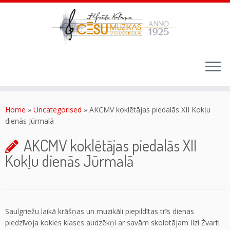
Skip
to
content
Home
»
Uncategorised
»
AKCMV koklētājas piedalās XII Kokļu
dienās Jūrmalā
AKCMV koklētājas piedalās XII
Kokļu dienās Jūrmalā
Saulgriežu laikā krāšņas un muzikāli piepildītas trīs dienas
piedzīvoja kokles klases audzēkņi ar savām skolotājam Ilzi Žvarti