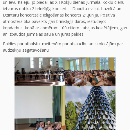
un Ievu Kalēju, jo piedalījās XII Kokļu dienās Jūrmalā. Kokļu dienu
ietvaros notika 2 brīnišķīgi koncerti – Dubultu ev. lut. baznīcā un
Dzintaru koncertzālē ielīgošanas koncerts 21.jūnijā. Pozitīvā
atmosfērā tika paveikts gan brīnišķīgs darbs, iestudējot
kopdarbus, kopā ar apmēram 100 citiem Latvijas koklētājiem, gan
arī izbaudīta Jūrmalas saule un jūras peldes.
Paldies par atbalstu, meitenēm par atsaucību un skolotājām par
audzēkņu sagatavošanu!