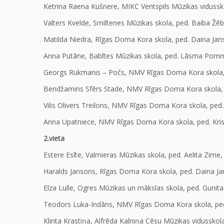
Ketrina Raena Kušnere, MIKC Ventspils Mūzikas vidussko
Valters Kvelde, Smiltenes Mūzikas skola, ped. Baiba Žē
Matilda Niedra, Rīgas Doma Kora skola, ped. Daina Jan
Anna Putāne, Babītes Mūzikas skola, ped. Lāsma Pomm
Georgs Rukmanis – Počs, NMV Rīgas Doma Kora skola, p
Bendžamins Sfērs Stade, NMV Rīgas Doma Kora skola, 
Vilis Olivers Treilons, NMV Rīgas Doma Kora skola, ped.
Anna Upatniece, NMV Rīgas Doma Kora skola, ped. Kris
2.vieta
Estere Esīte, Valmieras Mūzikas skola, ped. Aelita Zirne,
Haralds Jansons, Rīgas Doma Kora skola, ped. Daina Ja
Elza Lulle, Ogres Mūzikas un mākslas skola, ped. Gunit
Teodors Luka-Indāns, NMV Rīgas Doma Kora skola, ped.
Klinta Krastiņa, Alfrēda Kalniņa Cēsu Mūzikas vidussko