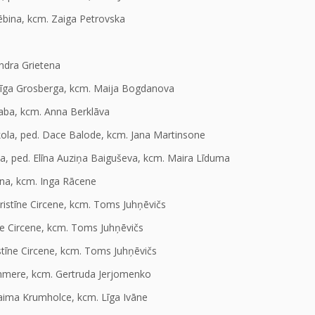
ēbina, kcm. Zaiga Petrovska
ndra Grietena
Līga Grosberga, kcm. Maija Bogdanova
raba, kcm. Anna Berklāva
kola, ped. Dace Balode, kcm. Jana Martinsone
la, ped. Elīna Auziņa Baiguševa, kcm. Maira Līduma
ina, kcm. Inga Rācene
istīne Circene, kcm. Toms Juhņēvičs
e Circene, kcm. Toms Juhņēvičs
tīne Circene, kcm. Toms Juhņēvičs
ommere, kcm. Gertruda Jerjomenko
Laima Krumholce, kcm. Līga Ivāne