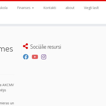
skola
Finanses
Kontakti
about
Viegli lasīt
emes
Sociālie resursi
āja AKCMV
ējis
lmieras un