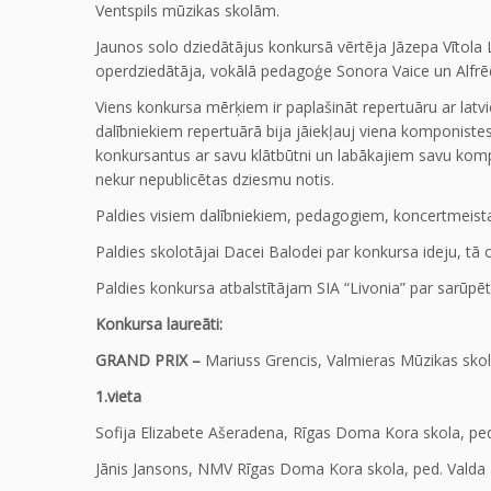
Ventspils mūzikas skolām.
Jaunos solo dziedātājus konkursā vērtēja Jāzepa Vītola
operdziedātāja, vokālā pedagoģe Sonora Vaice un Alfrē
Viens konkursa mērķiem ir paplašināt repertuāru ar latv
dalībniekiem repertuārā bija jāiekļauj viena komponiste
konkursantus ar savu klātbūtni un labākajiem savu komp
nekur nepublicētas dziesmu notis.
Paldies visiem dalībniekiem, pedagogiem, koncertmei
Paldies skolotājai Dacei Balodei par konkursa ideju, tā 
Paldies konkursa atbalstītājam SIA “Livonia” par sarū
Konkursa laureāti:
GRAND PRIX –
Mariuss Grencis, Valmieras Mūzikas skol
1.vieta
Sofija Elizabete Ašeradena, Rīgas Doma Kora skola, ped
Jānis Jansons, NMV Rīgas Doma Kora skola, ped. Valda 