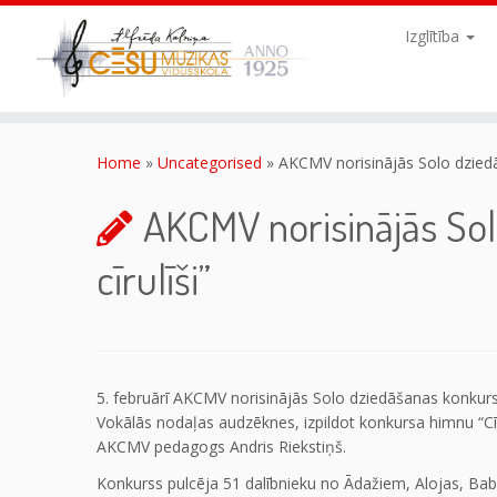
Skip
to
Izglītība
content
Home
»
Uncategorised
»
AKCMV norisinājās Solo dziedā
AKCMV norisinājās So
cīrulīši”
5. februārī AKCMV norisinājās Solo dziedāšanas konkurs
Vokālās nodaļas audzēknes, izpildot konkursa himnu “Cī
AKCMV pedagogs Andris Riekstiņš.
Konkurss pulcēja 51 dalībnieku no Ādažiem, Alojas, Babī