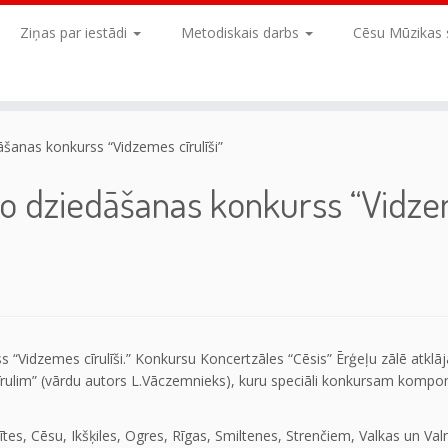
Ziņas par iestādi
Metodiskais darbs
Cēsu Mūzikas 
šanas konkurss “Vidzemes cīrulīši”
lo dziedāšanas konkurss “Vidz
s “Vidzemes cīrulīši.” Konkursu Koncertzāles “Cēsis” Ērģeļu zālē atkl
rulim” (vārdu autors L.Vāczemnieks), kuru speciāli konkursam kompon
tes, Cēsu, Ikšķiles, Ogres, Rīgas, Smiltenes, Strenčiem, Valkas un Va