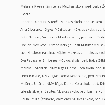
Melānija Paegle, Smiltenes Mūzikas skola, ped. Baiba Ž
3.vieta
Roberts Dundurs, Strenču Mūzikas skola, ped. un kcm. I
Andrē Lorence, Ogres Mūzikas un mākslas skola, ped. 
Rūta Neidere, Valmieras Mūzikas skola, ped. Inese Sud
Daniels Novikovs, Alfrēda Kalniņa Cēsu Mūzikas viduss
Līva Elizabete Pakalna, Ikšķiles Mūzikas un mākslas sko
Eva Pavasare, Smiltenes Mūzikas skola, ped. Baiba Žēb
Mareks Rozentāls, NMV Rīgas Doma Kora skola, ped. Kr
Elma Rudzīte, NMV Rīgas Doma Kora skola, ped. Kristīn
Melānija Urtāne, NMV Rīgas Doma Kora skola, ped. Kris
Erlends Skreija, Babītes Mūzikas skola, ped. Lāsma P
Paula Emīlija Šteinarte, Valmieras Mūzikas skola, ped. 