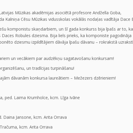
 Latvijas Mūzikas akadēmijas asociētā profesore Andžella Goba,
da Kalniņa Cēsu Mūzikas vidusskolas vokālās nodaļas vadītāja Dace 
iešu komponistu skaņdarbiem, un šī gada konkurss bija īpašs ar to, ka
s Daces Robules dziesma. Bija liels prieks, ka komponiste pagodināja
onēto dziesmu izpildītājiem dāvāja īpašu dāvanu – rokrakstā uzrakstī
stariem un vecākiem par audzēkņu sagatavošanu konkursam!
organizēšanu, un tradīcijas turpināšanu!
pētajām dāvanām konkursa laureātiem – Mežezers dzērieniem!
a, ped. Laima Krumholce, kcm. Līga Ivāne
. Daina Jansone, kcm. Arita Orrava
Tračuma, kcm. Arita Orrava