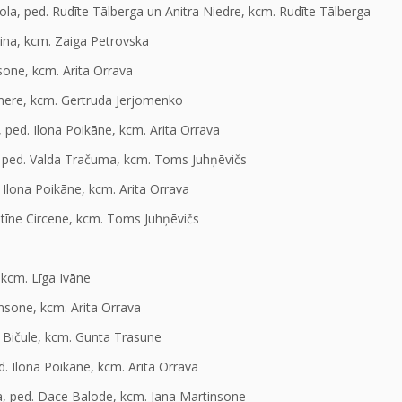
la, ped. Rudīte Tālberga un Anitra Niedre, kcm. Rudīte Tālberga
bina, kcm. Zaiga Petrovska
sone, kcm. Arita Orrava
ere, kcm. Gertruda Jerjomenko
ed. Ilona Poikāne, kcm. Arita Orrava
ped. Valda Tračuma, kcm. Toms Juhņēvičs
 Ilona Poikāne, kcm. Arita Orrava
tīne Circene, kcm. Toms Juhņēvičs
 kcm. Līga Ivāne
nsone, kcm. Arita Orrava
a Bičule, kcm. Gunta Trasune
 Ilona Poikāne, kcm. Arita Orrava
la, ped. Dace Balode, kcm. Jana Martinsone