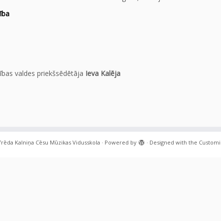
ība
rības valdes priekšsēdētāja
Ieva Kalēja
frēda Kalniņa Cēsu Mūzikas Vidusskola
·
Powered by
·
Designed with the
Customi