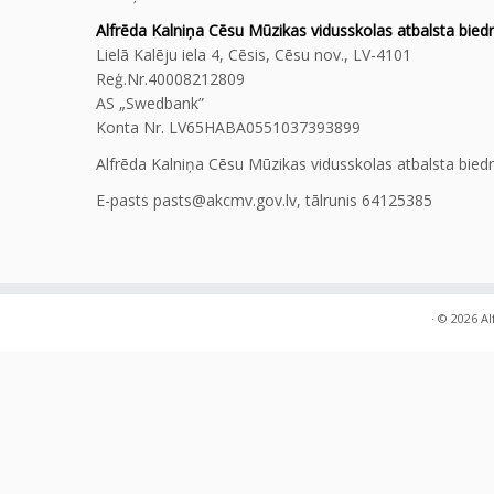
Alfrēda Kalniņa Cēsu Mūzikas vidusskolas atbalsta biedr
Lielā Kalēju iela 4, Cēsis, Cēsu nov., LV-4101
Reģ.Nr.40008212809
AS „Swedbank”
Konta Nr. LV65HABA0551037393899
Alfrēda Kalniņa Cēsu Mūzikas vidusskolas atbalsta bied
E-pasts pasts@akcmv.gov.lv, tālrunis 64125385
·
© 2026
Al