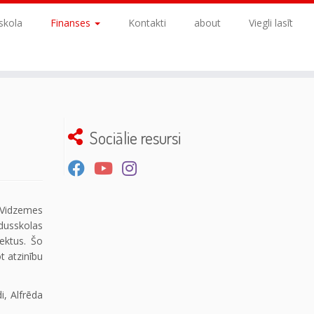
skola
Finanses
Kontakti
about
Viegli lasīt
Sociālie resursi
s Vidzemes
idusskolas
ektus. Šo
t atzinību
i, Alfrēda