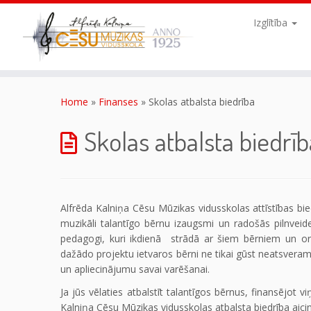
Skip
to
Izglītība
content
Home
»
Finanses
»
Skolas atbalsta biedrība
Skolas atbalsta biedrīb
Alfrēda Kalniņa Cēsu Mūzikas vidusskolas attīstības bied
muzikāli talantīgo bērnu izaugsmi un radošās pilnveide
pedagogi, kuri ikdienā strādā ar šiem bērniem un or
dažādo projektu ietvaros bērni ne tikai gūst neatsveramu
un apliecinājumu savai varēšanai.
Ja jūs vēlaties atbalstīt talantīgos bērnus, finansējot 
Kalniņa Cēsu Mūzikas vidusskolas atbalsta biedrība aicin