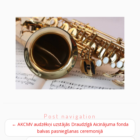
Post navigation
←
AKCMV audzēkņi uzstājās Draudzīgā Aicinājuma fonda
balvas pasniegšanas ceremonijā