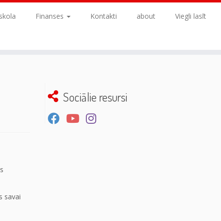
skola
Finanses
Kontakti
about
Viegli lasīt
Sociālie resursi
es
s savai