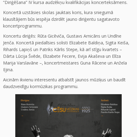
“Diriģēšana” IV kursa audzēkņu kvalifikācijas koncerteksāmens.
Koncertā uzstāsies skolas jauktais koris, kura sniegumā
klausītājiem būs iespēja dzirdēt jauno diriģentu sagatavoto
koncertprogrammu.
Koncertu diriģēs: Rūta Gicēviča, Gustavs Arnicāns un Undīne
Jenča. Koncertā piedalīsies solisti Elizabete Baldiņa, Sigita Keiša,
Rihards Lapiņš un Patriks Kārlis Stepe, kā arī stīgu kvartets –
Dārta Lūcija Švēde, Elizabete Fecere, Evija Akaševa un Elīza
Marija Varslavāne –, koncertmeistares Guna Rācene un Anžela
Iļjina.
Aicinām ikvienu interesentu atbalstīt jaunos mūziķus un baudīt
daudzveidīgu kormūzikas programmu.